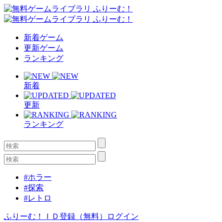
新着ゲーム
更新ゲーム
ランキング
新着
更新
ランキング
#ホラー
#探索
#レトロ
ふりーむ！ＩＤ登録（無料）
ログイン