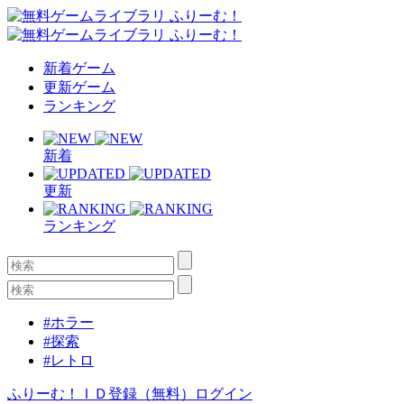
新着ゲーム
更新ゲーム
ランキング
新着
更新
ランキング
#ホラー
#探索
#レトロ
ふりーむ！ＩＤ登録（無料）
ログイン