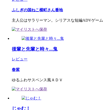
ふしぎの国ねこ横町さん番地
主人公はサラリーマン。シリアスな短編ADVゲーム
後輩と先輩と時々...鬼
レビュー
春紫
ゆるふわサスペンス風ＡＤＶ
じゃむ！