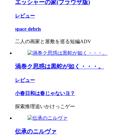
エッシャーの家(ブラウザ版)
レビュー
space debris
二人の画家と屋敷を巡る短編ADV
渦巻ク思惑は黒蛇が如く・・・。
レビュー
小春日和は春じゃないヨ？
探索推理追いかけっこゲー
伝承のニルヴァ