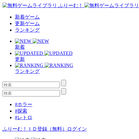
新着ゲーム
更新ゲーム
ランキング
新着
更新
ランキング
#ホラー
#探索
#レトロ
ふりーむ！ＩＤ登録（無料）
ログイン