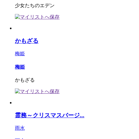
少女たちのエデン
かもざる
梅姫
梅姫
かもざる
霊務～クリスマスバージ...
雨水