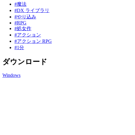
#魔法
#DX ライブラリ
#やり込み
#RPG
#処女作
#アクション
#アクション RPG
#1分
ダウンロード
Windows