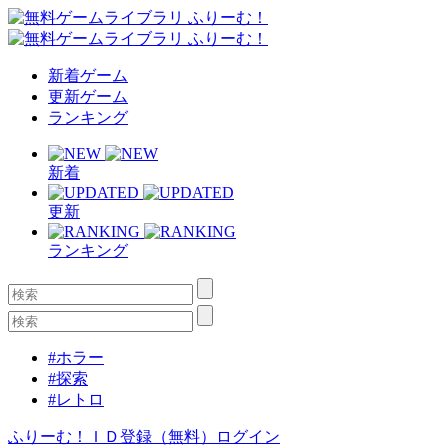
新着ゲーム
更新ゲーム
ランキング
新着
更新
ランキング
#ホラー
#探索
#レトロ
ふりーむ！ＩＤ登録（無料）
ログイン