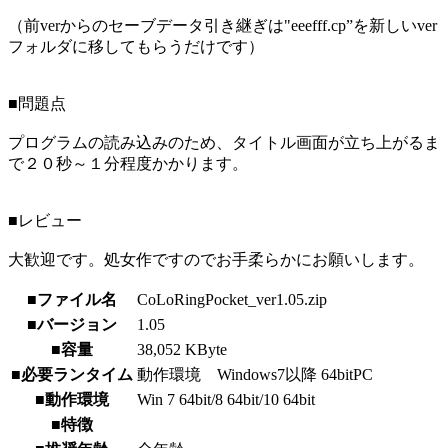
（前verからのセーブデータ引き継ぎは"eeefff.cp”を新しいver
フォルダに移してもらうだけです）
■問題点
プログラムの読み込みのため、タイトル画面が立ち上がるま
で２０秒～１分程度かかります。
■レビュー
大歓迎です。処女作ですのでお手柔らかにお願いします。
■ファイル名
CoLoRingPocket_ver1.05.zip
■バージョン
1.05
■容量
38,052 KByte
■必要ランタイム
動作環境 Windows7以降 64bitPC
■動作環境
Win 7 64bit/8 64bit/10 64bit
■特徴