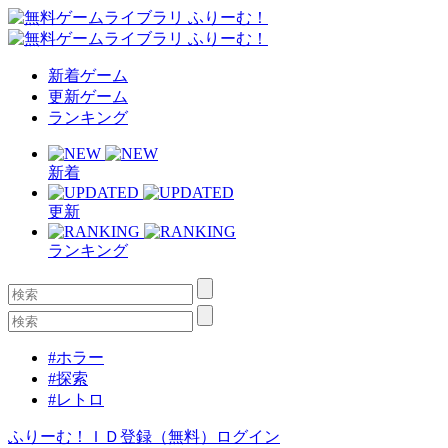
新着ゲーム
更新ゲーム
ランキング
新着
更新
ランキング
#ホラー
#探索
#レトロ
ふりーむ！ＩＤ登録（無料）
ログイン