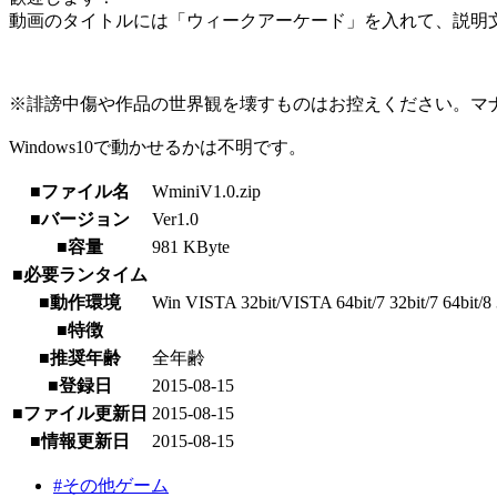
動画のタイトルには「ウィークアーケード」を入れて、説明文
※誹謗中傷や作品の世界観を壊すものはお控えください。マ
Windows10で動かせるかは不明です。
■ファイル名
WminiV1.0.zip
■バージョン
Ver1.0
■容量
981 KByte
■必要ランタイム
■動作環境
Win VISTA 32bit/VISTA 64bit/7 32bit/7 64bit/8 3
■特徴
■推奨年齢
全年齢
■登録日
2015-08-15
■ファイル更新日
2015-08-15
■情報更新日
2015-08-15
#その他ゲーム