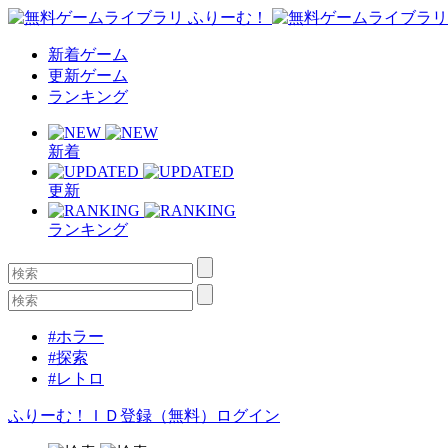
新着ゲーム
更新ゲーム
ランキング
新着
更新
ランキング
#ホラー
#探索
#レトロ
ふりーむ！ＩＤ登録（無料）
ログイン