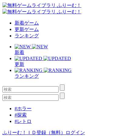
新着ゲーム
更新ゲーム
ランキング
新着
更新
ランキング
#ホラー
#探索
#レトロ
ふりーむ！ＩＤ登録（無料）
ログイン