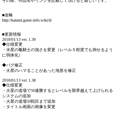
その際、作品名やリンクを記載して頂けると嬉しいです。
■攻略
http://katami.game-info.wiki/d/
■更新情報
2018/01/13 ver. 1.39
◆仕様変更
・水星の亀騎士の強さを変更（レベル５程度でも倒せるよう
に弱体化）
◆バグ修正
・火星のハマることがあった地形を修正
2018/01/13 ver. 1.38
◆仕様変更
・火星の道場で50連勝するとレベルを限界越えて上げられる
システムの追加
・火星の道場50戦目まで追加
・タイトル画面の画像を変更