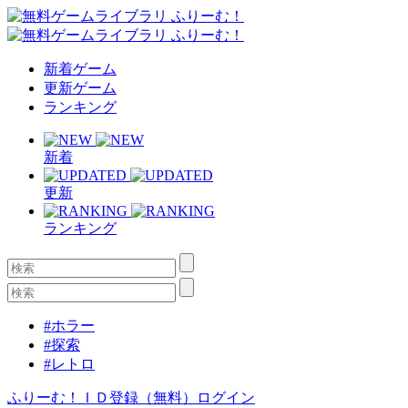
新着ゲーム
更新ゲーム
ランキング
新着
更新
ランキング
#ホラー
#探索
#レトロ
ふりーむ！ＩＤ登録（無料）
ログイン