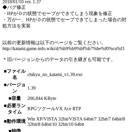
2018/01/10 ver. 1.37
◆バグ修正
・HPが０の状態でセーブができてしまう現象を修正
・万が一、HPが０の状態でセーブできてしまった場合の対
処方法を実装
以前の更新情報は以下のページをご覧ください。
http://katami.game-info.wiki/d/%b9%b9%bf%b7%be%f0%ca%f3
＊旧バージョンからのデータの引き継ぎも可能です。
■ファイル
chikyu_no_katami_v1.39.exe
名
■バージョ
1.39
ン
■容量
206,844 KByte
■必要ラン
RPGツクールVX Ace RTP
タイム
Win XP/VISTA 32bit/VISTA 64bit/7 32bit/7 64bit/8
■動作環境
32bit/8 64bit/10 32bit/10 64bit
■特徴