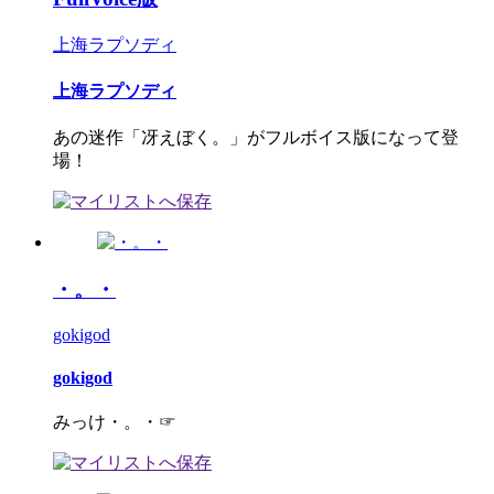
上海ラプソディ
上海ラプソディ
あの迷作「冴えぼく。」がフルボイス版になって登
場！
・。・
gokigod
gokigod
みっけ・。・☞