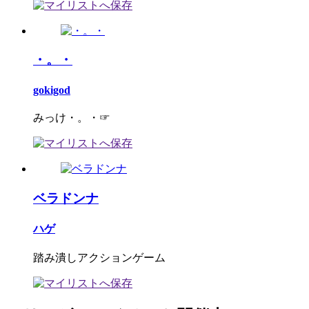
・。・
gokigod
みっけ・。・☞
ベラドンナ
ハゲ
踏み潰しアクションゲーム