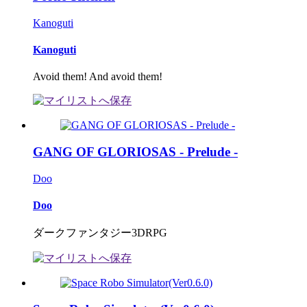
Kanoguti
Kanoguti
Avoid them! And avoid them!
GANG OF GLORIOSAS - Prelude -
Doo
Doo
ダークファンタジー3DRPG