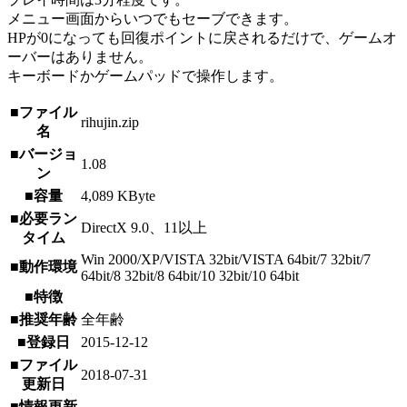
メニュー画面からいつでもセーブできます。
HPが0になっても回復ポイントに戻されるだけで、ゲームオ
ーバーはありません。
キーボードかゲームパッドで操作します。
■ファイル
rihujin.zip
名
■バージョ
1.08
ン
■容量
4,089 KByte
■必要ラン
DirectX 9.0、11以上
タイム
Win 2000/XP/VISTA 32bit/VISTA 64bit/7 32bit/7
■動作環境
64bit/8 32bit/8 64bit/10 32bit/10 64bit
■特徴
■推奨年齢
全年齢
■登録日
2015-12-12
■ファイル
2018-07-31
更新日
■情報更新