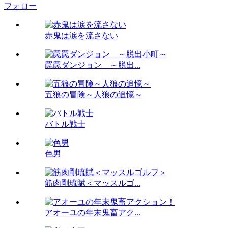
フォロー
赤鬼は涙を流さない
罠罠ダンジョン ～脱出...
五狼の冒険～人狼の追憶～
バトル戦士
色男
筋肉剛琉賦＜マッスルゴ...
アオーユの年末鬼畜アク...