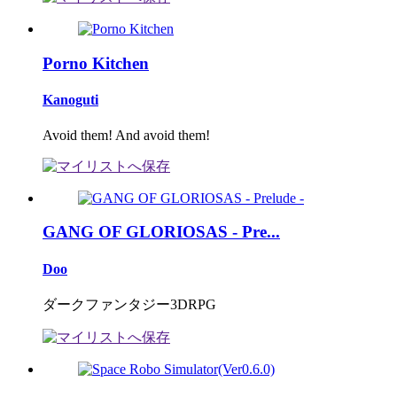
Porno Kitchen
Kanoguti
Avoid them! And avoid them!
GANG OF GLORIOSAS - Pre...
Doo
ダークファンタジー3DRPG