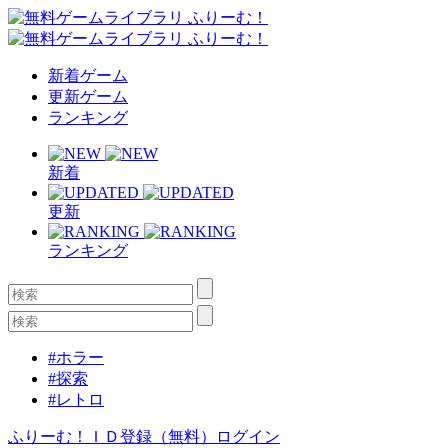
新着ゲーム
更新ゲーム
ランキング
新着
更新
ランキング
#ホラー
#探索
#レトロ
ふりーむ！ＩＤ登録（無料）
ログイン