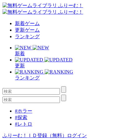
新着ゲーム
更新ゲーム
ランキング
新着
更新
ランキング
#ホラー
#探索
#レトロ
ふりーむ！ＩＤ登録（無料）
ログイン