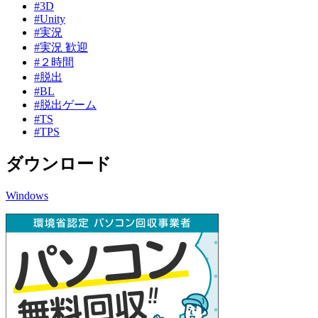
#3D
#Unity
#実況
#実況 歓迎
#２時間
#脱出
#BL
#脱出ゲーム
#TS
#TPS
ダウンロード
Windows