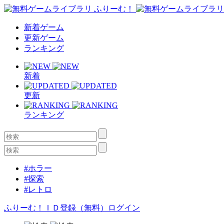
新着ゲーム
更新ゲーム
ランキング
新着
更新
ランキング
#ホラー
#探索
#レトロ
ふりーむ！ＩＤ登録（無料）
ログイン