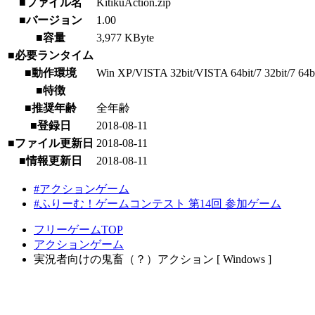
■ファイル名
KitikuAction.zip
■バージョン
1.00
■容量
3,977 KByte
■必要ランタイム
■動作環境
Win XP/VISTA 32bit/VISTA 64bit/7 32bit/7 64bit/
■特徴
■推奨年齢
全年齢
■登録日
2018-08-11
■ファイル更新日
2018-08-11
■情報更新日
2018-08-11
#アクションゲーム
#ふりーむ！ゲームコンテスト 第14回 参加ゲーム
フリーゲームTOP
アクションゲーム
実況者向けの鬼畜（？）アクション [ Windows ]