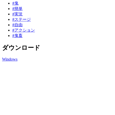
#鬼
#簡単
#実況
#ステージ
#自由
#アクション
#鬼畜
ダウンロード
Windows