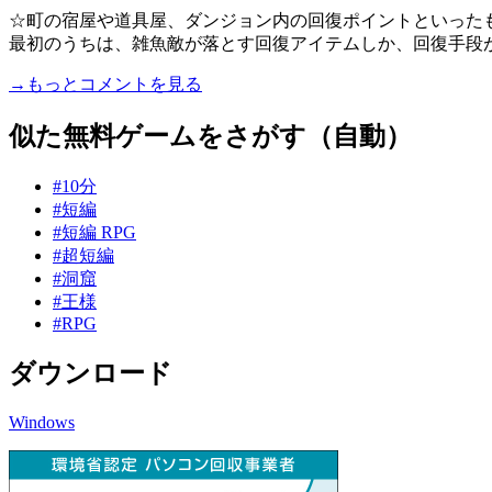
☆町の宿屋や道具屋、ダンジョン内の回復ポイントといった
最初のうちは、雑魚敵が落とす回復アイテムしか、回復手段がな
→もっとコメントを見る
似た無料ゲームをさがす（自動）
#10分
#短編
#短編 RPG
#超短編
#洞窟
#王様
#RPG
ダウンロード
Windows