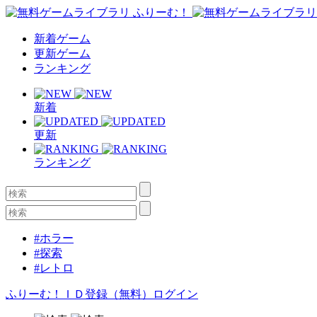
新着ゲーム
更新ゲーム
ランキング
新着
更新
ランキング
#ホラー
#探索
#レトロ
ふりーむ！ＩＤ登録（無料）
ログイン