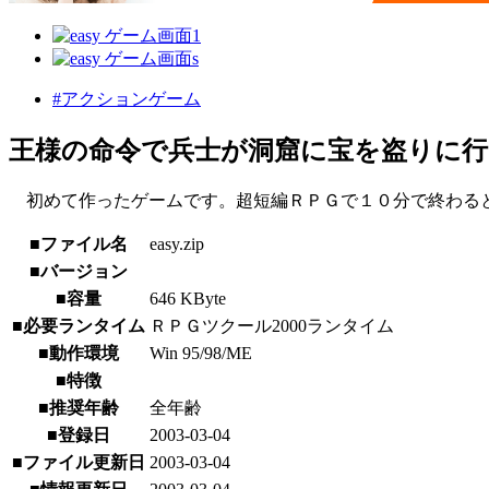
#アクションゲーム
王様の命令で兵士が洞窟に宝を盗りに行
初めて作ったゲームです。超短編ＲＰＧで１０分で終わる
■ファイル名
easy.zip
■バージョン
■容量
646 KByte
■必要ランタイム
ＲＰＧツクール2000ランタイム
■動作環境
Win 95/98/ME
■特徴
■推奨年齢
全年齢
■登録日
2003-03-04
■ファイル更新日
2003-03-04