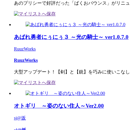
あのプリシーで好評だった「ばくおバウンス」がリニュー
あばれ勇者にぅにぅ３ ～光の騎士～ ver1.0.7.0
RuuzWorks
RuuzWorks
大型アップデート！【剣】と【銃】を巧みに使いこなし【
オトギリ ～姿のない住人～Ver2.00
sj@坂