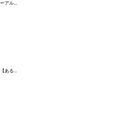
アル...
ある...