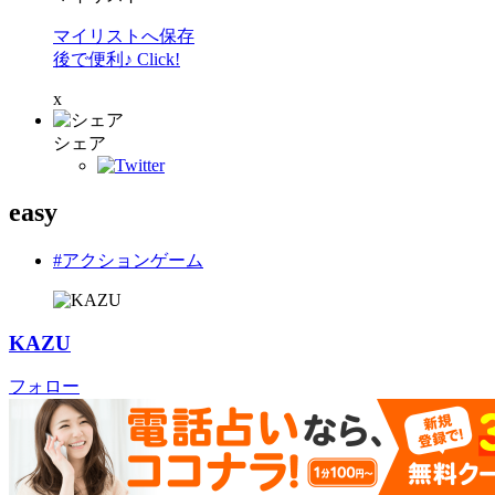
マイリストへ保存
後で便利♪ Click!
x
シェア
easy
#アクションゲーム
KAZU
フォロー