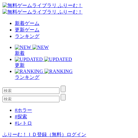
新着ゲーム
更新ゲーム
ランキング
新着
更新
ランキング
#ホラー
#探索
#レトロ
ふりーむ！ＩＤ登録（無料）
ログイン