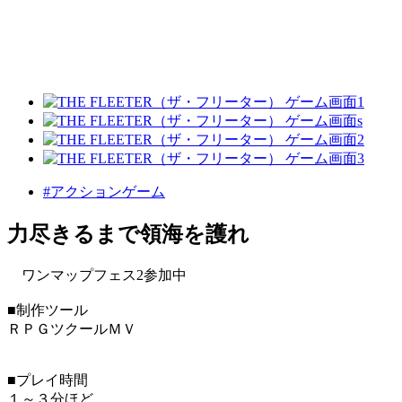
#アクションゲーム
力尽きるまで領海を護れ
ワンマップフェス2参加中
■制作ツール
ＲＰＧツクールＭＶ
■プレイ時間
１～３分ほど