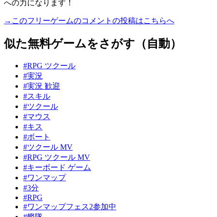
への力になります！
→このフリーゲームのコメントの投稿はこちらへ
似た無料ゲームをさがす（自動）
#RPG ツクール
#実況
#実況 歓迎
#スキル
#ツクール
#マウス
#キス
#ボート
#ツクール MV
#RPG ツクール MV
#キーボード ゲーム
#ワンマップ
#3分
#RPG
#ワンマップフェス2参加中
#艦隊