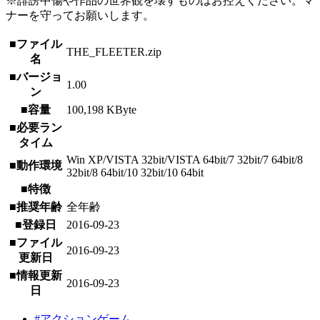
※誹謗中傷や作品の世界観を壊すものはお控えください。マ
ナーを守ってお願いします。
■ファイル
THE_FLEETER.zip
名
■バージョ
1.00
ン
■容量
100,198 KByte
■必要ラン
タイム
Win XP/VISTA 32bit/VISTA 64bit/7 32bit/7 64bit/8
■動作環境
32bit/8 64bit/10 32bit/10 64bit
■特徴
■推奨年齢
全年齢
■登録日
2016-09-23
■ファイル
2016-09-23
更新日
■情報更新
2016-09-23
日
#アクションゲーム