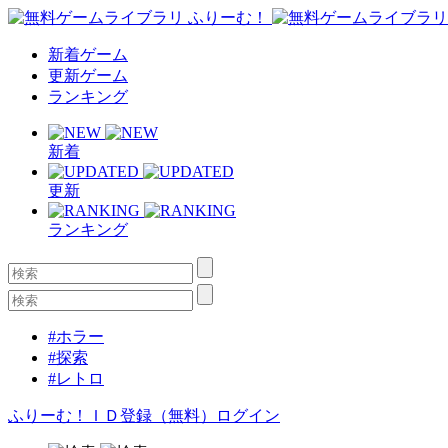
新着ゲーム
更新ゲーム
ランキング
新着
更新
ランキング
#ホラー
#探索
#レトロ
ふりーむ！ＩＤ登録（無料）
ログイン