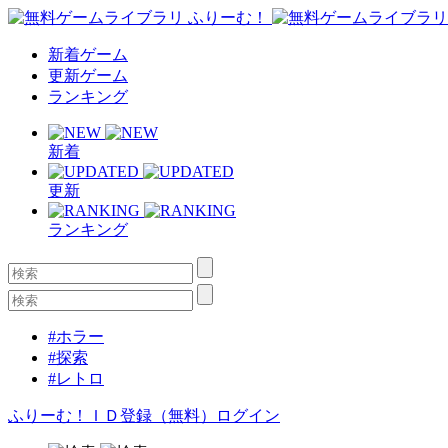
新着ゲーム
更新ゲーム
ランキング
新着
更新
ランキング
#ホラー
#探索
#レトロ
ふりーむ！ＩＤ登録（無料）
ログイン