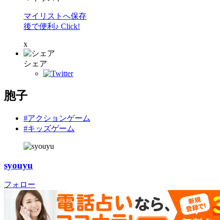
マイリストへ保存
後で便利♪ Click!
x
シェア
胞子
#アクションゲーム
#キッズゲーム
syouyu
フォロー