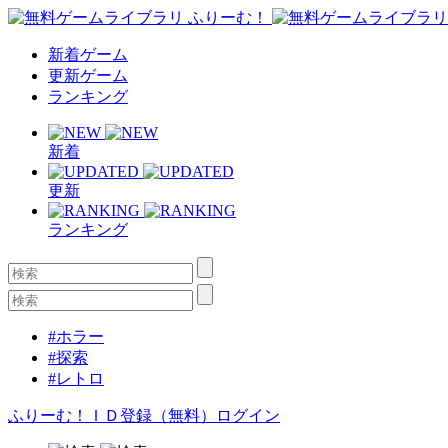
新着ゲーム
更新ゲーム
ランキング
新着
更新
ランキング
#ホラー
#探索
#レトロ
ふりーむ！ＩＤ登録（無料）
ログイン