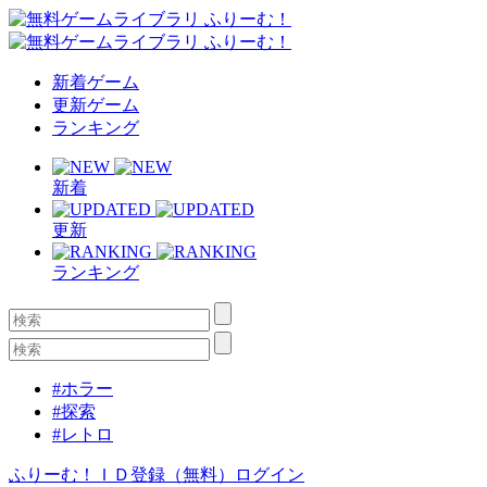
新着ゲーム
更新ゲーム
ランキング
新着
更新
ランキング
#ホラー
#探索
#レトロ
ふりーむ！ＩＤ登録（無料）
ログイン