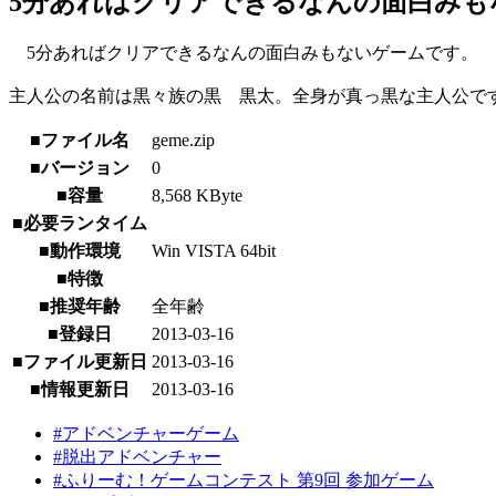
5分あればクリアできるなんの面白みも
5分あればクリアできるなんの面白みもないゲームです。
主人公の名前は黒々族の黒 黒太。全身が真っ黒な主人公で
■ファイル名
geme.zip
■バージョン
0
■容量
8,568 KByte
■必要ランタイム
■動作環境
Win VISTA 64bit
■特徴
■推奨年齢
全年齢
■登録日
2013-03-16
■ファイル更新日
2013-03-16
■情報更新日
2013-03-16
#アドベンチャーゲーム
#脱出アドベンチャー
#ふりーむ！ゲームコンテスト 第9回 参加ゲーム