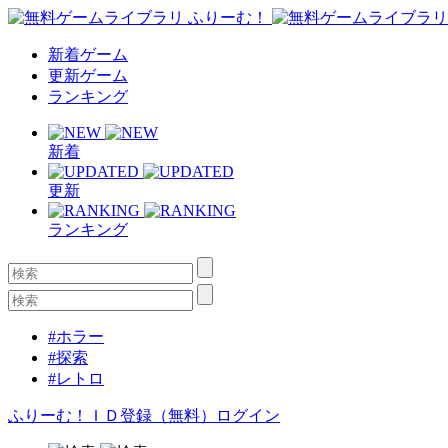
新着ゲーム
更新ゲーム
ランキング
新着
更新
ランキング
#ホラー
#探索
#レトロ
ふりーむ！ＩＤ登録（無料）
ログイン