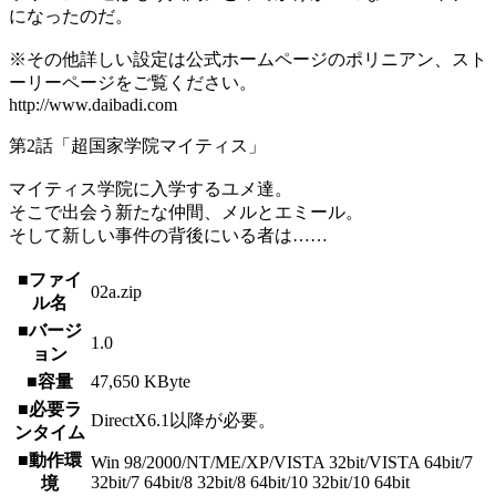
になったのだ。
※その他詳しい設定は公式ホームページのポリニアン、スト
ーリーページをご覧ください。
http://www.daibadi.com
第2話「超国家学院マイティス」
マイティス学院に入学するユメ達。
そこで出会う新たな仲間、メルとエミール。
そして新しい事件の背後にいる者は……
■ファイ
02a.zip
ル名
■バージ
1.0
ョン
■容量
47,650 KByte
■必要ラ
DirectX6.1以降が必要。
ンタイム
■動作環
Win 98/2000/NT/ME/XP/VISTA 32bit/VISTA 64bit/7
32bit/7 64bit/8 32bit/8 64bit/10 32bit/10 64bit
境