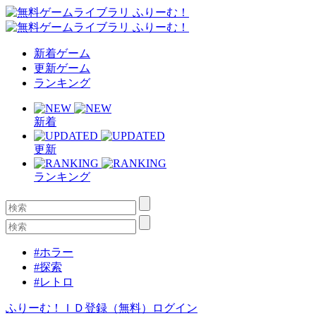
新着ゲーム
更新ゲーム
ランキング
新着
更新
ランキング
#ホラー
#探索
#レトロ
ふりーむ！ＩＤ登録（無料）
ログイン