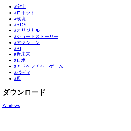
#宇宙
#ロボット
#環境
#ADV
#オリジナル
#ショートストーリー
#アクション
#AI
#近未来
#ロボ
#アドベンチャーゲーム
#バディ
#母
ダウンロード
Windows