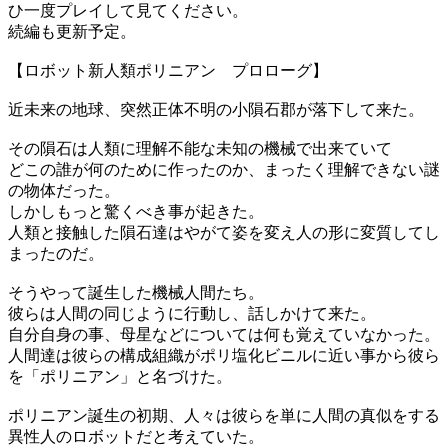
ひ一度プレイして見てください。
続編も更新予定。
【ロボット新人類ポリニアン プロローグ】
近未来の地球、突然正体不明の小隕石郡が落下して来た。
その隕石は人類に理解不能な未知の機械で出来ていて
どこの誰が何のために作ったのか、まったく理解できない謎
の物体だった。
しかしもっと驚くべき事が起きた。
人類と接触した隕石達はやがて姿を変え人の形に変質してし
まったのだ。
そうやって誕生した機械人間たち。
彼らは人間の同じように行動し、話しかけて来た。
自分自身の事、母星などについては何も覚えていなかった。
人間達は彼らの構成組織がポリ塩化ビニルに近い事から彼ら
を「ポリニアン」と名づけた。
ポリニアン誕生の初期、人々は彼らを単に人間の真似をする
異性人のロボットだと考えていた。