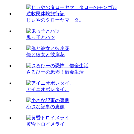
じぃやのタローヤマ タ...
鬼っ子とハツ
俺と彼女と彼岸花
さるひーの恐怖！借金生活
アイニオボレタイ。
小さな記事の裏側
黄昏トロイメライ