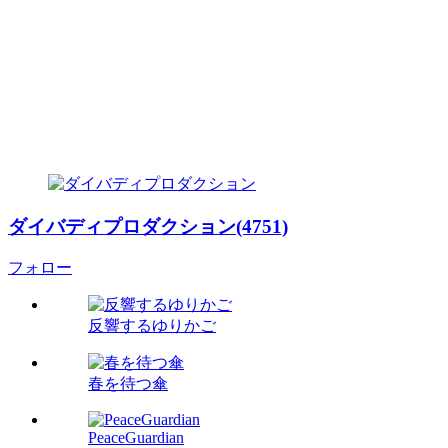
ダイバディプロダクション(4751)
フォロー
反響するゆりかご
春を待つ傘
PeaceGuardian