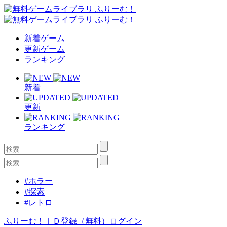
新着ゲーム
更新ゲーム
ランキング
新着
更新
ランキング
#ホラー
#探索
#レトロ
ふりーむ！ＩＤ登録（無料）
ログイン