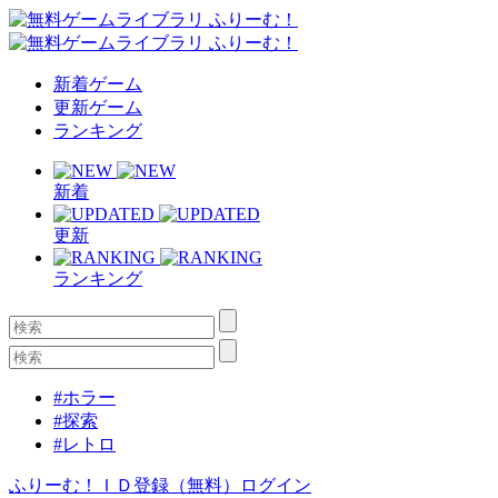
新着ゲーム
更新ゲーム
ランキング
新着
更新
ランキング
#ホラー
#探索
#レトロ
ふりーむ！ＩＤ登録（無料）
ログイン