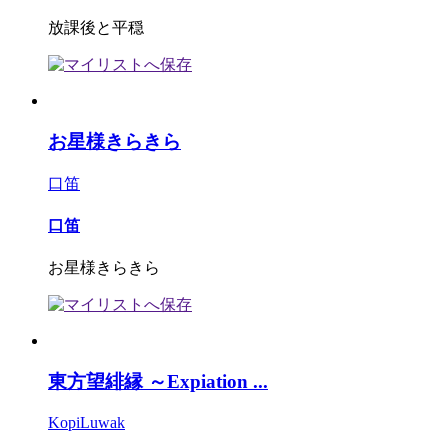
放課後と平穏
お星様きらきら
口笛
口笛
お星様きらきら
東方望緋縁 ～Expiation ...
KopiLuwak