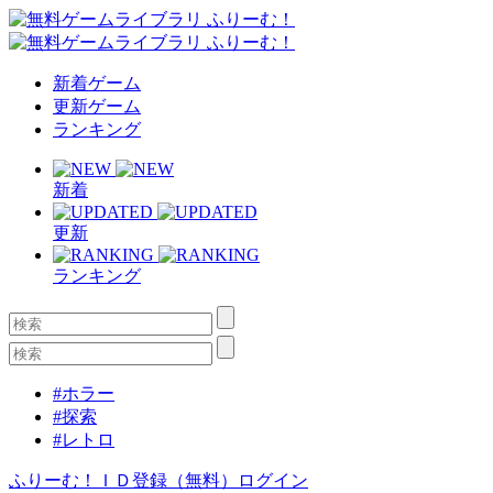
新着ゲーム
更新ゲーム
ランキング
新着
更新
ランキング
#ホラー
#探索
#レトロ
ふりーむ！ＩＤ登録（無料）
ログイン