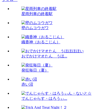
星雨列車の終着駅
壁のムコウガワ
織香神（おるこじん）
おでかけマオたん うほ...
発狂毎日（夏）
赤い沼
でんじゃらす・はろうぃ...