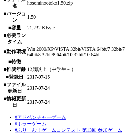
hosominootoko1.50.zip
名
■バージョ
1.50
ン
■容量
21,232 KByte
■必要ラン
タイム
Win 2000/XP/VISTA 32bit/VISTA 64bit/7 32bit/7
■動作環境
64bit/8 32bit/8 64bit/10 32bit/10 64bit
■特徴
■推奨年齢
12歳以上（中学生～）
■登録日
2017-07-15
■ファイル
2017-07-24
更新日
■情報更新
2017-07-24
日
#アドベンチャーゲーム
#ホラーゲーム
#ふりーむ！ゲームコンテスト 第13回 参加ゲーム