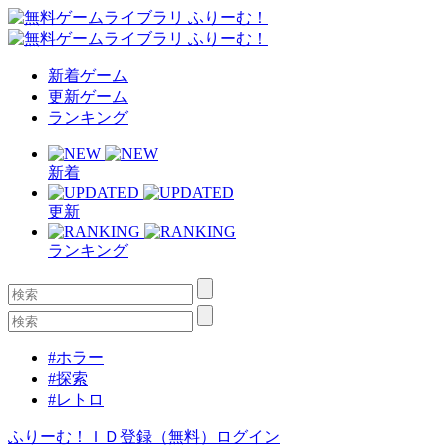
新着ゲーム
更新ゲーム
ランキング
新着
更新
ランキング
#ホラー
#探索
#レトロ
ふりーむ！ＩＤ登録（無料）
ログイン