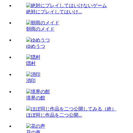
絶対にプレイしてはいけ...
朝雨のメイド
ゆめうつ
隠村
消印
境界の館
ほぼ同じ作品を二つ公開...
花の声