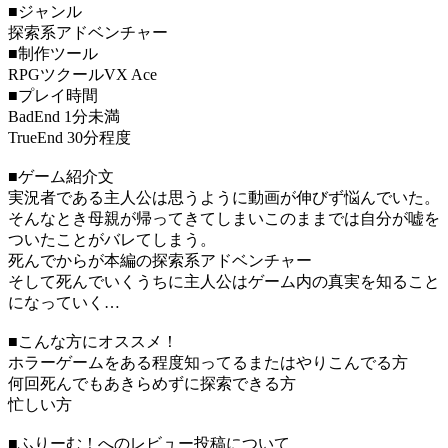
■ジャンル
探索系アドベンチャー
■制作ツール
RPGツクールVX Ace
■プレイ時間
BadEnd 1分未満
TrueEnd 30分程度
■ゲーム紹介文
実況者である主人公は思うように動画が伸びず悩んでいた。
そんなとき母親が帰ってきてしまいこのままでは自分が嘘を
ついたことがバレてしまう。
死んでからが本編の探索系アドベンチャー
そして死んでいくうちに主人公はゲーム内の真実を知ること
になっていく…
■こんな方にオススメ！
ホラーゲームをある程度知ってるまたはやりこんでる方
何回死んでもあきらめずに探索できる方
忙しい方
■ふりーむ！へのレビュー投稿について