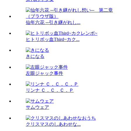
仙年六花 ─引き継がれし...
ヒトリボッ血Third~カク...
きになる
左眼ジャック事件
リンナ Ｃ．Ｃ．Ｃ．Ｐ
サムウェア
クリスマスのしあわせな...