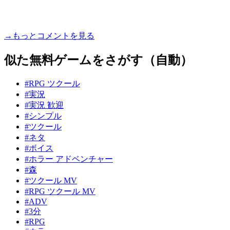
→もっとコメントを見る
似た無料ゲームをさがす（自動）
#RPG ツクール
#実況
#実況 歓迎
#シンプル
#ツクール
#ネタ
#ボイス
#ホラー アドベンチャー
#森
#ツクール MV
#RPG ツクール MV
#ADV
#3分
#RPG