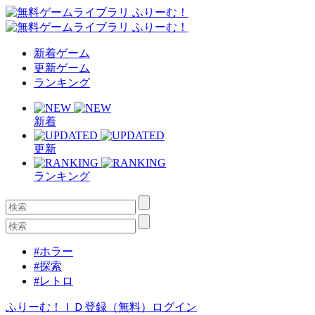
新着ゲーム
更新ゲーム
ランキング
新着
更新
ランキング
#ホラー
#探索
#レトロ
ふりーむ！ＩＤ登録（無料）
ログイン