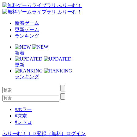
新着ゲーム
更新ゲーム
ランキング
新着
更新
ランキング
#ホラー
#探索
#レトロ
ふりーむ！ＩＤ登録（無料）
ログイン