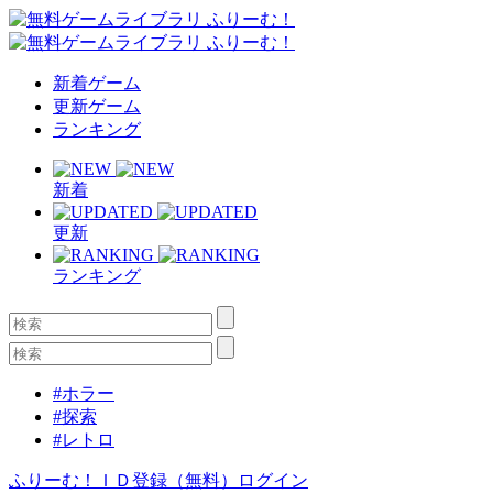
新着ゲーム
更新ゲーム
ランキング
新着
更新
ランキング
#ホラー
#探索
#レトロ
ふりーむ！ＩＤ登録（無料）
ログイン