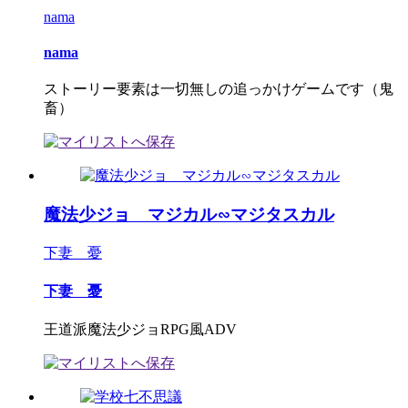
nama
nama
ストーリー要素は一切無しの追っかけゲームです（鬼
畜）
魔法少ジョ マジカル∽マジタスカル
下妻 憂
下妻 憂
王道派魔法少ジョRPG風ADV