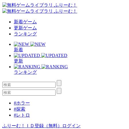
新着ゲーム
更新ゲーム
ランキング
新着
更新
ランキング
#ホラー
#探索
#レトロ
ふりーむ！ＩＤ登録（無料）
ログイン