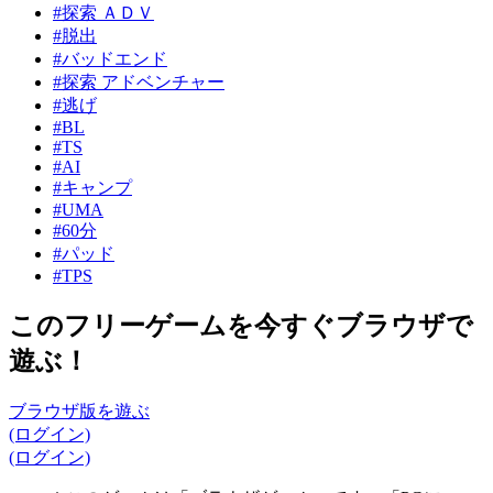
#探索 ＡＤＶ
#脱出
#バッドエンド
#探索 アドベンチャー
#逃げ
#BL
#TS
#AI
#キャンプ
#UMA
#60分
#パッド
#TPS
このフリーゲームを今すぐブラウザで
遊ぶ！
ブラウザ版を遊ぶ
(ログイン)
(ログイン)