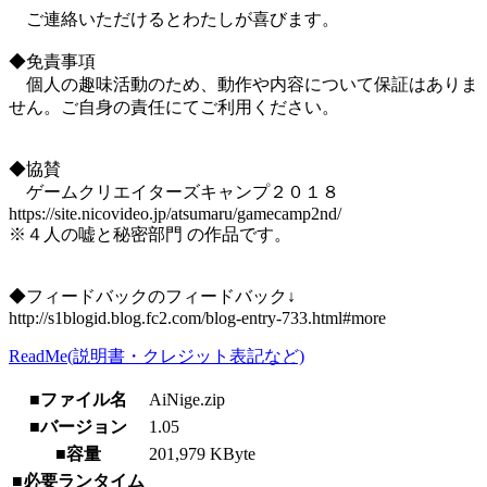
ご連絡いただけるとわたしが喜びます。
◆免責事項
個人の趣味活動のため、動作や内容について保証はありま
せん。ご自身の責任にてご利用ください。
◆協賛
ゲームクリエイターズキャンプ２０１８
https://site.nicovideo.jp/atsumaru/gamecamp2nd/
※４人の嘘と秘密部門 の作品です。
◆フィードバックのフィードバック↓
http://s1blogid.blog.fc2.com/blog-entry-733.html#more
ReadMe(説明書・クレジット表記など)
■ファイル名
AiNige.zip
■バージョン
1.05
■容量
201,979 KByte
■必要ランタイム