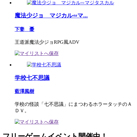
魔法少ジョ マジカル∽マ...
下妻 憂
王道派魔法少ジョRPG風ADV
学校七不思議
藍澤風樹
学校の怪談「七不思議」にまつわるホラータッチのＡ
ＤＶ。
フリーゲームイベント開催中！