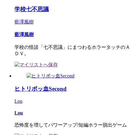
学校七不思議
藍澤風樹
藍澤風樹
学校の怪談「七不思議」にまつわるホラータッチのＡ
ＤＶ。
ヒトリボッ血Second
Lou
Lou
恐怖度を増してパワーアップ!短編ホラー脱出ゲーム