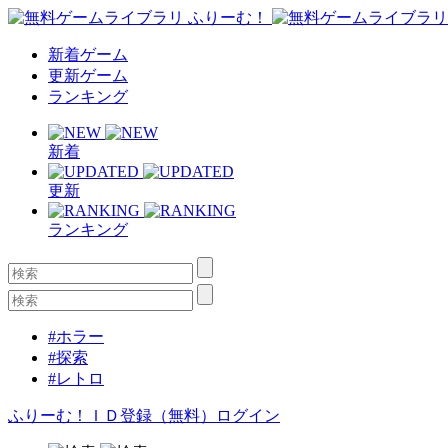
新着ゲーム
更新ゲーム
ランキング
新着
更新
ランキング
#ホラー
#探索
#レトロ
ふりーむ！ＩＤ登録（無料）
ログイン