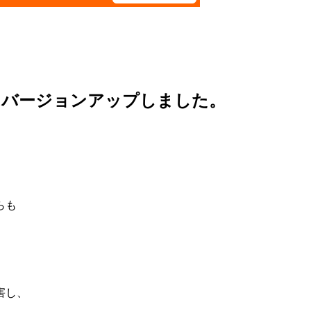
。バージョンアップしました。
らも
害し、