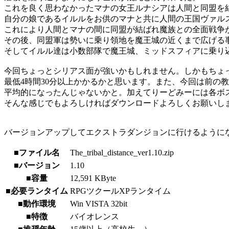
これを良く思わなかったマナの女王ルナシアは人間と同盟を
自分の娘であるイルルをお供のマナと共に人間の王国ヴァル
これにより人間とマナの間に同盟が結ばれ魔族との全面戦争
その後、同盟軍は勢いに乗り領地を魔王城の近くまで広げる
そしてイルル達は小数部隊で魔王城、ミッドスフィアに乗り
今回ちょっとシリアス面が強いかもしれません。しかもちょ
最低4時間30分以上かかるかと思います。また、今回は前の
平均的になったんじゃないかと。加えてりーどみーには各ボ
そんな感じでもよろしければダウンロードよろしくお願いし
バージョンアップしてエクストラダンジョンに行けるように
■ファイル名
The_tribal_distance_ver1.10.zip
■バージョン
1.10
■容量
12,591 KByte
■必要ランタイム
RPGツクールXPランタイム
■動作環境
Win VISTA 32bit
■特徴
バイオレンス