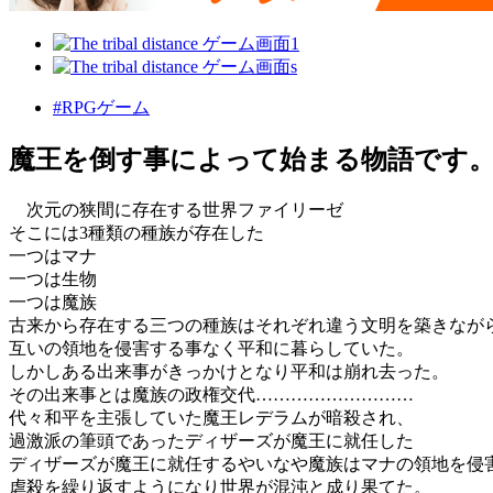
#RPGゲーム
魔王を倒す事によって始まる物語です
次元の狭間に存在する世界ファイリーゼ
そこには3種類の種族が存在した
一つはマナ
一つは生物
一つは魔族
古来から存在する三つの種族はそれぞれ違う文明を築きなが
互いの領地を侵害する事なく平和に暮らしていた。
しかしある出来事がきっかけとなり平和は崩れ去った。
その出来事とは魔族の政権交代………………………
代々和平を主張していた魔王レデラムが暗殺され、
過激派の筆頭であったディザーズが魔王に就任した
ディザーズが魔王に就任するやいなや魔族はマナの領地を侵
虐殺を繰り返すようになり世界が混沌と成り果てた。