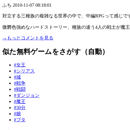
ふち
2010-11-07 08:18:01
対立する三種族の複雑なる世界の中で、中編RPGって感じで
微欝色強めなハードストーリー、種族の違う4人の戦士が魔王戦
→もっとコメントを見る
似た無料ゲームをさがす（自動）
#女王
#シリアス
#城
#戦争
#戦闘
#ダンジョン
#魔王
#30分
#娘
#ブタ