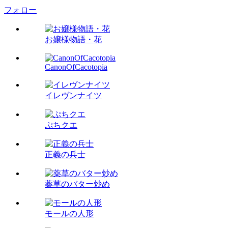
フォロー
お嬢様物語・花
CanonOfCacotopia
イレヴンナイツ
ぷちクエ
正義の兵士
薬草のバター炒め
モールの人形