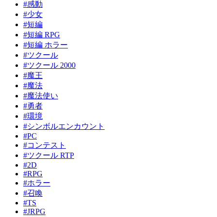
#感動
#少女
#短編
#短編 RPG
#短編 ホラー
#ツクール
#ツクール 2000
#魔王
#魔法
#魔法使い
#勇者
#環境
#シンボルエンカウント
#PC
#コンテスト
#ツクール RTP
#2D
#RPG
#ホラー
#召喚
#TS
#JRPG