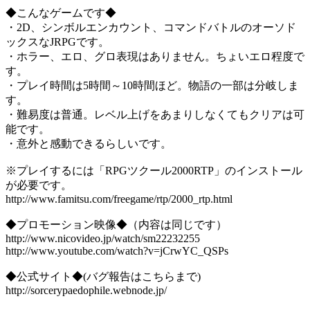
◆こんなゲームです◆
・2D、シンボルエンカウント、コマンドバトルのオーソド
ックスなJRPGです。
・ホラー、エロ、グロ表現はありません。ちょいエロ程度で
す。
・プレイ時間は5時間～10時間ほど。物語の一部は分岐しま
す。
・難易度は普通。レベル上げをあまりしなくてもクリアは可
能です。
・意外と感動できるらしいです。
※プレイするには「RPGツクール2000RTP」のインストール
が必要です。
http://www.famitsu.com/freegame/rtp/2000_rtp.html
◆プロモーション映像◆（内容は同じです）
http://www.nicovideo.jp/watch/sm22232255
http://www.youtube.com/watch?v=jCrwYC_QSPs
◆公式サイト◆(バグ報告はこちらまで)
http://sorcerypaedophile.webnode.jp/