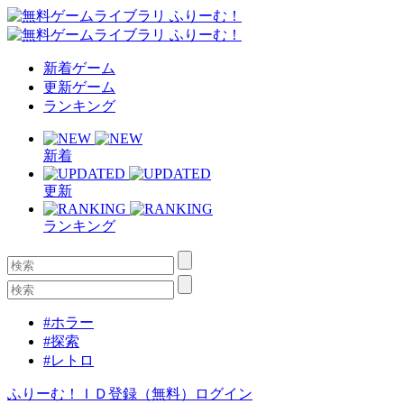
新着ゲーム
更新ゲーム
ランキング
新着
更新
ランキング
#ホラー
#探索
#レトロ
ふりーむ！ＩＤ登録（無料）
ログイン