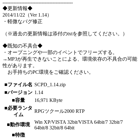
---------------------------------------------
◆更新情報◆
2014/11/22（Ver 1.14）
・軽微なバグ修正
（※過去の更新情報は添付のtxtを参照してください。）
◆既知の不具合◆
・オープニングや一部のイベントでフリーズする。
→MP3が再生できないことによる、環境依存の不具合の可能
性があります。
お手持ちのPC環境をご確認ください。
■ファイル名
SCPD_1.14.zip
■バージョン
1.14
■容量
16,971 KByte
■必要ランタ
RPGツクール2000 RTP
イム
Win XP/VISTA 32bit/VISTA 64bit/7 32bit/7
■動作環境
64bit/8 32bit/8 64bit
■特徴