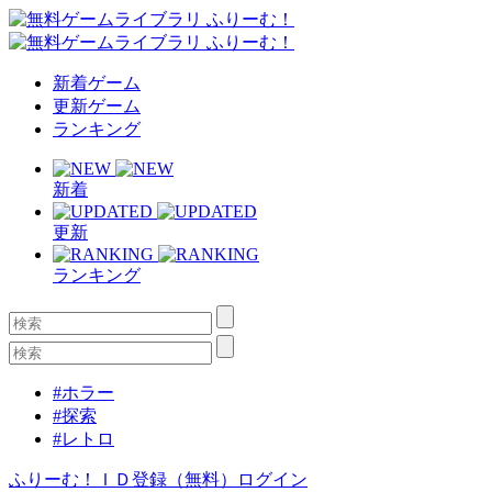
新着ゲーム
更新ゲーム
ランキング
新着
更新
ランキング
#ホラー
#探索
#レトロ
ふりーむ！ＩＤ登録（無料）
ログイン