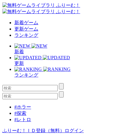
新着ゲーム
更新ゲーム
ランキング
新着
更新
ランキング
#ホラー
#探索
#レトロ
ふりーむ！ＩＤ登録（無料）
ログイン