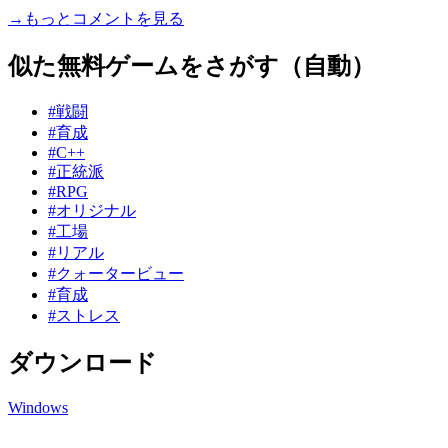
→もっとコメントを見る
似た無料ゲームをさがす（自動）
#戦闘
#育成
#C++
#正統派
#RPG
#オリジナル
#工場
#リアル
#クォータービュー
#育成
#ストレス
ダウンロード
Windows