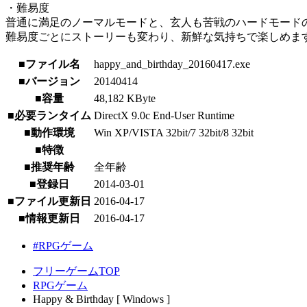
・難易度
普通に満足のノーマルモードと、玄人も苦戦のハードモード
難易度ごとにストーリーも変わり、新鮮な気持ちで楽しめま
■ファイル名
happy_and_birthday_20160417.exe
■バージョン
20140414
■容量
48,182 KByte
■必要ランタイム
DirectX 9.0c End-User Runtime
■動作環境
Win XP/VISTA 32bit/7 32bit/8 32bit
■特徴
■推奨年齢
全年齢
■登録日
2014-03-01
■ファイル更新日
2016-04-17
■情報更新日
2016-04-17
#RPGゲーム
フリーゲームTOP
RPGゲーム
Happy & Birthday [ Windows ]