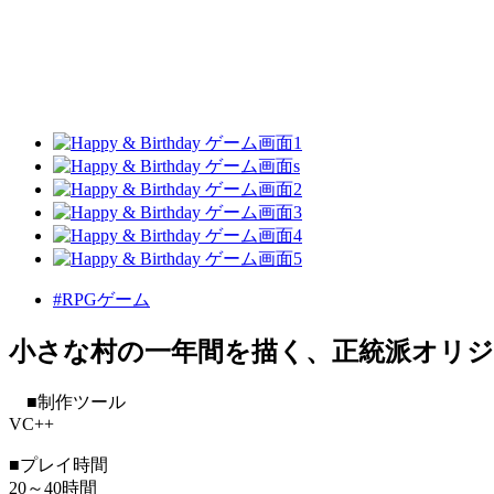
#RPGゲーム
小さな村の一年間を描く、正統派オリジ
■制作ツール
VC++
■プレイ時間
20～40時間