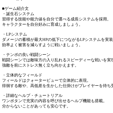
■ゲーム紹介文
・誕生石システム
習得する技能や能力値を自分で選べる成長システムを採用。
キャラクターを自分好みに育成しましょう。
・LPシステム
ダメージの蓄積が最大HPの低下につながるLPシステムを実
効率よく被害を減らすように戦いましょう。
・テンポの良い戦闘シーン
戦闘シーンでは敵味方の入り乱れるスピーディーな戦いを実
強敵を前にストレス無く立ち向かえます。
・立体的なフィールド
フィールドはクォータービューで立体的に表現。
徘徊する敵や、高低差を生かした仕掛けがプレイヤーを待ち
・詳細なヘルプ・チュートリアル
ワンボタンで充実の内容を呼び出せるヘルプ機能も搭載。
分からないことがあっても安心です。