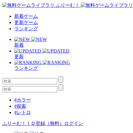
新着ゲーム
更新ゲーム
ランキング
新着
更新
ランキング
#ホラー
#探索
#レトロ
ふりーむ！ＩＤ登録（無料）
ログイン