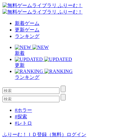
新着ゲーム
更新ゲーム
ランキング
新着
更新
ランキング
#ホラー
#探索
#レトロ
ふりーむ！ＩＤ登録（無料）
ログイン