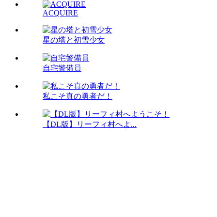
ACQUIRE
星の塔と初雪少女
自宅警備員
私こそ真の勇者だ！
【DL版】リーフィ村へよ...