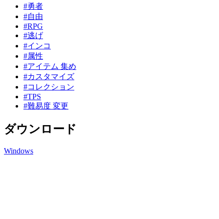
#勇者
#自由
#RPG
#逃げ
#インコ
#属性
#アイテム 集め
#カスタマイズ
#コレクション
#TPS
#難易度 変更
ダウンロード
Windows