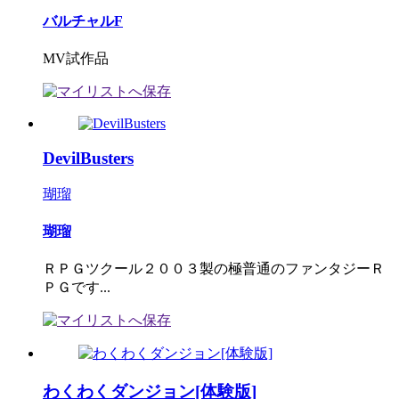
バルチャルF
MV試作品
DevilBusters
瑚瑠
瑚瑠
ＲＰＧツクール２００３製の極普通のファンタジーＲ
ＰＧです...
わくわくダンジョン[体験版]