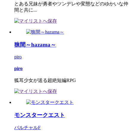
とある兄妹が勇者やツンデレや変態などのゆかいな仲
間と共に...
狭間～hazama～
piro
piro
狐耳少女が送る超絶短編RPG
モンスタークエスト
バルチャルF