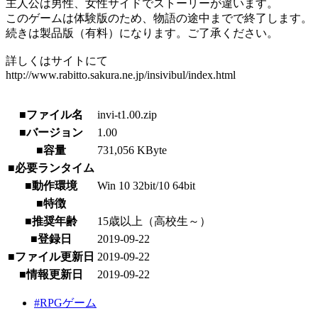
主人公は男性、女性サイドでストーリーが違います。
このゲームは体験版のため、物語の途中までで終了します。
続きは製品版（有料）になります。ご了承ください。
詳しくはサイトにて
http://www.rabitto.sakura.ne.jp/insivibul/index.html
■ファイル名
invi-t1.00.zip
■バージョン
1.00
■容量
731,056 KByte
■必要ランタイム
■動作環境
Win 10 32bit/10 64bit
■特徴
■推奨年齢
15歳以上（高校生～）
■登録日
2019-09-22
■ファイル更新日
2019-09-22
■情報更新日
2019-09-22
#RPGゲーム