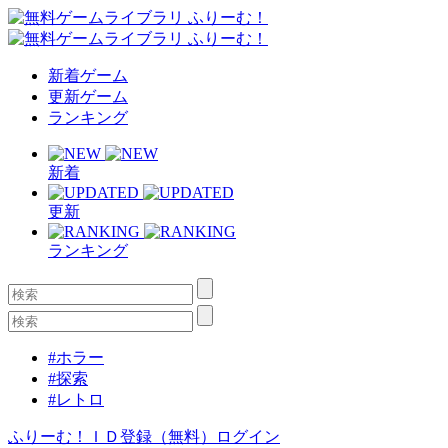
新着ゲーム
更新ゲーム
ランキング
新着
更新
ランキング
#ホラー
#探索
#レトロ
ふりーむ！ＩＤ登録（無料）
ログイン