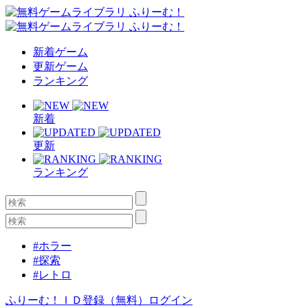
新着ゲーム
更新ゲーム
ランキング
新着
更新
ランキング
#ホラー
#探索
#レトロ
ふりーむ！ＩＤ登録（無料）
ログイン