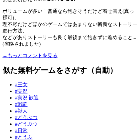
ボリュームが多い！普通なら飽きそうだけど着せ替え(真っ
裸可)、
理不尽だけどほかのゲームではあまりない斬新なストーリー
進行方法、
などがありストーリーも良く最後まで飽きずに進めること...
(省略されました)
→もっとコメントを見る
似た無料ゲームをさがす（自動）
#王女
#実況
#実況 歓迎
#戦闘
#獣人
#どうぶつ
#どうぶつ
#日常
#とうふ