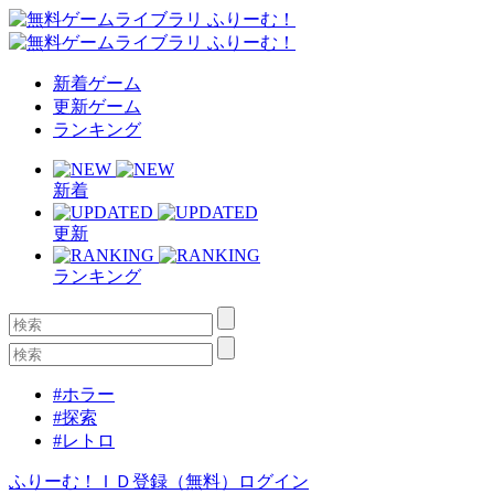
新着ゲーム
更新ゲーム
ランキング
新着
更新
ランキング
#ホラー
#探索
#レトロ
ふりーむ！ＩＤ登録（無料）
ログイン