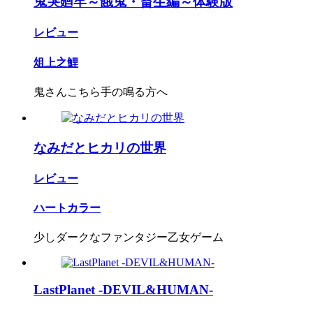
鬼哭廻牢～餓鬼・畜生編～体験版
レビュー
俎上之鯉
鬼さんこちら手の鳴る方へ
なみだとヒカリの世界
レビュー
ハートカラー
少しダークなファンタジー乙女ゲーム
LastPlanet -DEVIL&HUMAN-