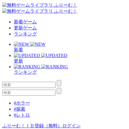
新着ゲーム
更新ゲーム
ランキング
新着
更新
ランキング
#ホラー
#探索
#レトロ
ふりーむ！ＩＤ登録（無料）
ログイン