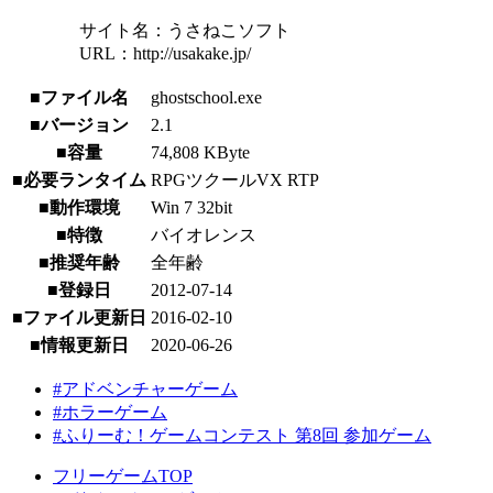
サイト名：うさねこソフト
URL：http://usakake.jp/
■ファイル名
ghostschool.exe
■バージョン
2.1
■容量
74,808 KByte
■必要ランタイム
RPGツクールVX RTP
■動作環境
Win 7 32bit
■特徴
バイオレンス
■推奨年齢
全年齢
■登録日
2012-07-14
■ファイル更新日
2016-02-10
■情報更新日
2020-06-26
#アドベンチャーゲーム
#ホラーゲーム
#ふりーむ！ゲームコンテスト 第8回 参加ゲーム
フリーゲームTOP