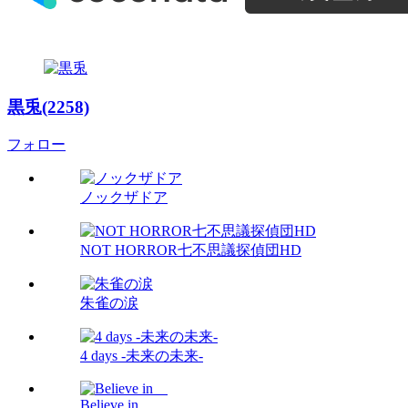
黒兎(2258)
フォロー
ノックザドア
NOT HORROR七不思議探偵団HD
朱雀の涙
4 days -未来の未来-
Believe in