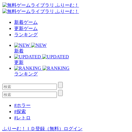
新着ゲーム
更新ゲーム
ランキング
新着
更新
ランキング
#ホラー
#探索
#レトロ
ふりーむ！ＩＤ登録（無料）
ログイン