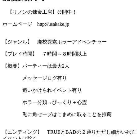
【リノンの錬金工房】公開中！
ホームページ http://usakake.jp
【ジャンル】 廃校探索ホラーアドベンチャー
【プレイ時間】 ７時間～８時間以上
【概要】パーティーは最大2人
メッセージログ有り
追いかけられイベント有り
ホラー分類→びっくり＋心霊
兎に角セーブはこまめに取ることを推薦
【エンディング】 TRUEとBADの２通りただし細かい死亡
イベントは除く