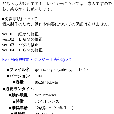
どちらも大歓迎です！ レビューについては、素人ですので
お手柔らかにお願いします。
■免責事項について
個人製作のため、動作や内容についての保証はありません。
ver1.01 細かな修正
ver1.02 ＢＧＭの修正
ver1.03 バグの修正
ver1.04 ＢＧＭの修正
ReadMe(説明書・クレジット表記など)
■ファイル名
gemuzikkyousyadesugemu1.04.zip
■バージョン
1.04
■容量
86,297 KByte
■必要ランタイム
■動作環境
Win Browser
■特徴
バイオレンス
■推奨年齢
12歳以上（中学生～）