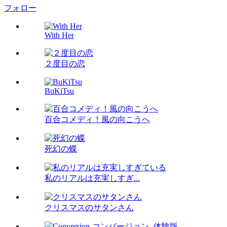
フォロー
With Her
２度目の恋
BuKiTsu
百合コメディ！風の向こうへ
死幻の蝶
私のリアルは充実しすぎ...
クリスマスのサタンさん