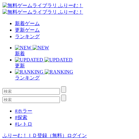
新着ゲーム
更新ゲーム
ランキング
新着
更新
ランキング
#ホラー
#探索
#レトロ
ふりーむ！ＩＤ登録（無料）
ログイン