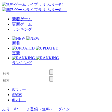
新着ゲーム
更新ゲーム
ランキング
新着
更新
ランキング
#ホラー
#探索
#レトロ
ふりーむ！ＩＤ登録（無料）
ログイン