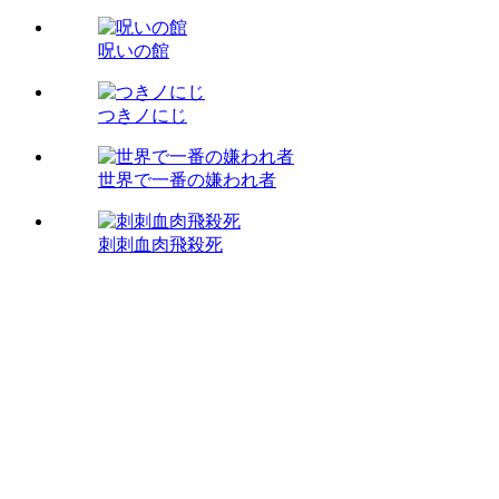
呪いの館
つきノにじ
世界で一番の嫌われ者
刺刺血肉飛殺死