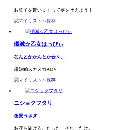
お菓子を貰いまくって夢を叶えよう！
殲滅☆乙女はっぴぃ
なんとかかんとか云々。
超短編スカスカADV
ニショクフタリ
夜景うさぎ
お花を届ける、たった「それ」だけ。