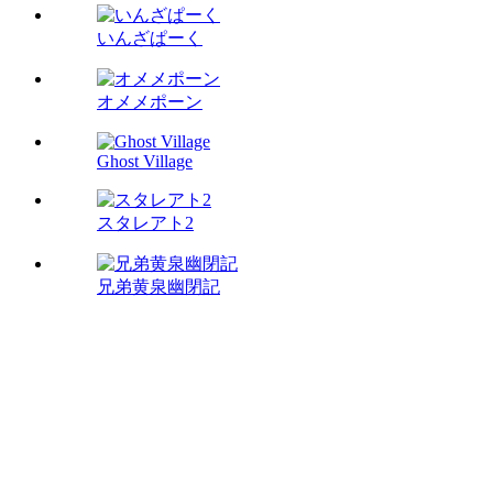
いんざぱーく
オメメポーン
Ghost Village
スタレアト2
兄弟黄泉幽閉記