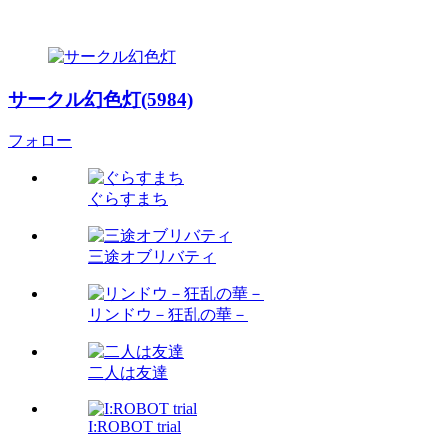
サークル幻色灯(5984)
フォロー
ぐらすまち
三途オブリバティ
リンドウ－狂乱の華－
二人は友達
I:ROBOT trial