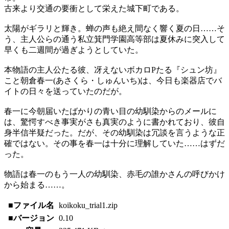
古来より交通の要衝として栄えた城下町である。
太陽がギラリと輝き。蝉の声も絶え間なく響く夏の日……そ
う、主人公らの通う私立箕門学園高等部は夏休みに突入して
早くも二週間が過ぎようとしていた。
本物語の主人公たる彼、冴えないボカロPたる『シュン坊』
こと朝倉春一(あさくら・しゅんいち)は、今日も楽器店でバ
イトの日々を送っていたのだが。
春一に今朝届いたばかりの青い目の幼馴染からのメールに
は、驚愕すべき事実がさも真実のように書かれており、彼自
身半信半疑だった。だが、その幼馴染は冗談を言うような正
確ではない。その事を春一は十分に理解していた……はずだ
った。
物語は春一のもう一人の幼馴染、赤毛の誰かさんの呼びかけ
から始まる……。
■ファイル名
koikoku_trial1.zip
■バージョン
0.10