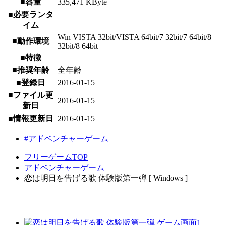
■容量
335,471 KByte
■必要ランタ
イム
Win VISTA 32bit/VISTA 64bit/7 32bit/7 64bit/8
■動作環境
32bit/8 64bit
■特徴
■推奨年齢
全年齢
■登録日
2016-01-15
■ファイル更
2016-01-15
新日
■情報更新日
2016-01-15
#アドベンチャーゲーム
フリーゲームTOP
アドベンチャーゲーム
恋は明日を告げる歌 体験版第一弾 [ Windows ]