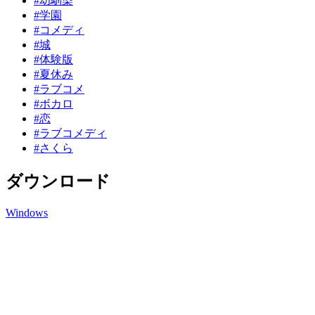
#幼馴染
#学園
#コメディ
#城
#体験版
#夏休み
#ラブコメ
#ボカロ
#恋
#ラブコメディ
#さくら
ダウンロード
Windows