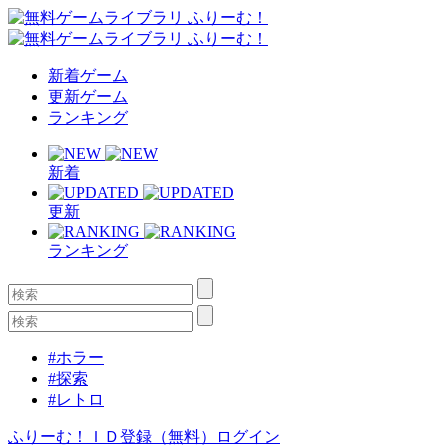
新着ゲーム
更新ゲーム
ランキング
新着
更新
ランキング
#ホラー
#探索
#レトロ
ふりーむ！ＩＤ登録（無料）
ログイン