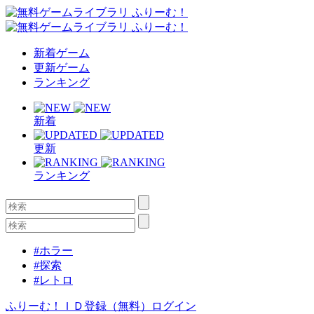
新着ゲーム
更新ゲーム
ランキング
新着
更新
ランキング
#ホラー
#探索
#レトロ
ふりーむ！ＩＤ登録（無料）
ログイン