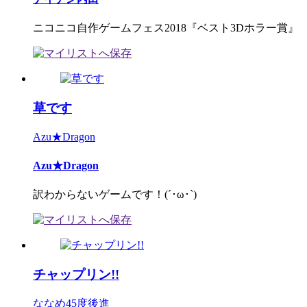
ニコニコ自作ゲームフェス2018『ベスト3Dホラー賞』
草です
Azu★Dragon
Azu★Dragon
訳わからないゲームです！(´･ω･`)
チャップリン!!
ななめ45度後進