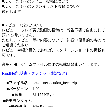
■ふりーむ！へのレビュー投稿について
■ふりーむ！へのファンイラスト投稿について
歓迎します！
■レビューなどについて
レビュー・プレイ実況動画の投稿は、報告不要で自由にして
頂いて構いません。
ただし、レビュー等の内容について、誹謗中傷目的のものは
ご遠慮ください。
レビューや紹介目的であれば、スクリーンショットの掲載も
可です。
商用利用、ゲームファイル自体の転載は禁止いたします。
ReadMe(説明書・クレジット表記など)
■ファイル名
ore-tennen-soudou_freem.zip
■バージョン
1.00
■容量
61,177 KByte
■必要ランタイム
■動作環境
Win Browser