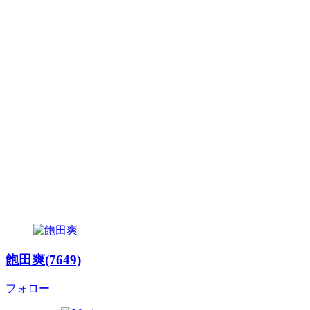
飽田爽(7649)
フォロー