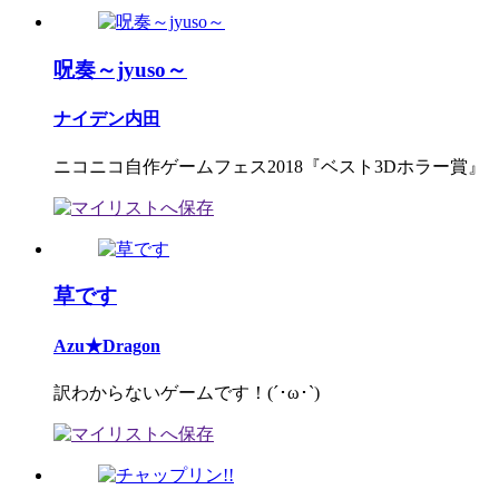
呪奏～jyuso～
ナイデン内田
ニコニコ自作ゲームフェス2018『ベスト3Dホラー賞』
草です
Azu★Dragon
訳わからないゲームです！(´･ω･`)