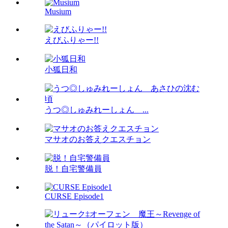
Musium
えびふりゃー!!
小狐日和
うつ◎しゅみれーしょん ...
マサオのお答えクエスチョン
脱！自宅警備員
CURSE Episode1