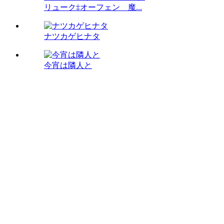
リューク‡オーフェン 魔...
ナツカゲヒナタ
今宵は隣人と