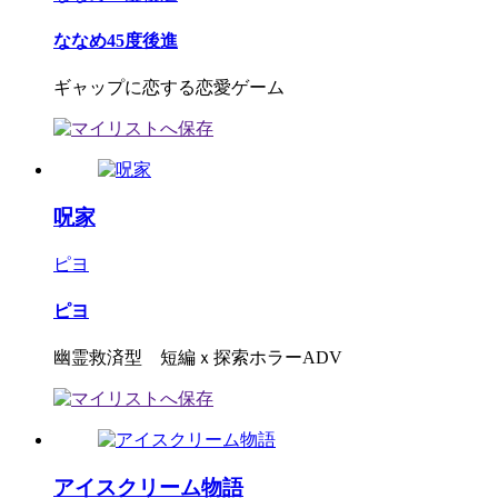
ななめ45度後進
ギャップに恋する恋愛ゲーム
呪家
ピヨ
ピヨ
幽霊救済型 短編ｘ探索ホラーADV
アイスクリーム物語