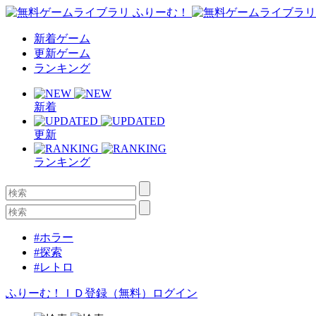
新着ゲーム
更新ゲーム
ランキング
新着
更新
ランキング
#ホラー
#探索
#レトロ
ふりーむ！ＩＤ登録（無料）
ログイン