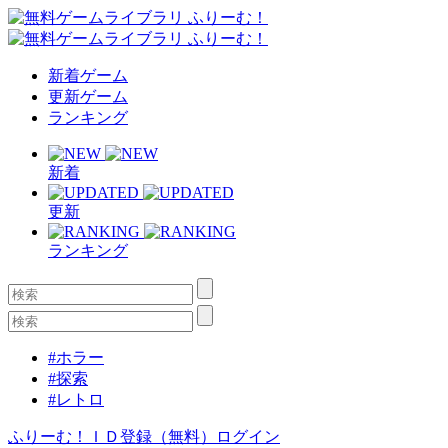
新着ゲーム
更新ゲーム
ランキング
新着
更新
ランキング
#ホラー
#探索
#レトロ
ふりーむ！ＩＤ登録（無料）
ログイン