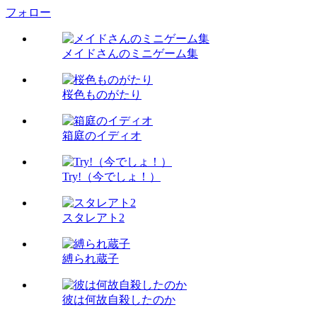
フォロー
メイドさんのミニゲーム集
桜色ものがたり
箱庭のイディオ
Try!（今でしょ！）
スタレアト2
縛られ蔵子
彼は何故自殺したのか