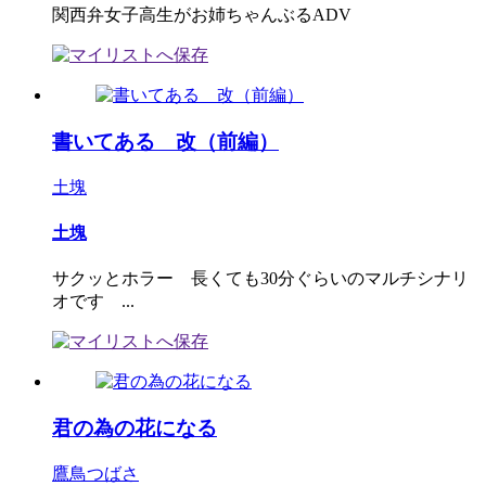
関西弁女子高生がお姉ちゃんぶるADV
書いてある 改（前編）
土塊
土塊
サクッとホラー 長くても30分ぐらいのマルチシナリ
オです ...
君の為の花になる
鷹鳥つばさ