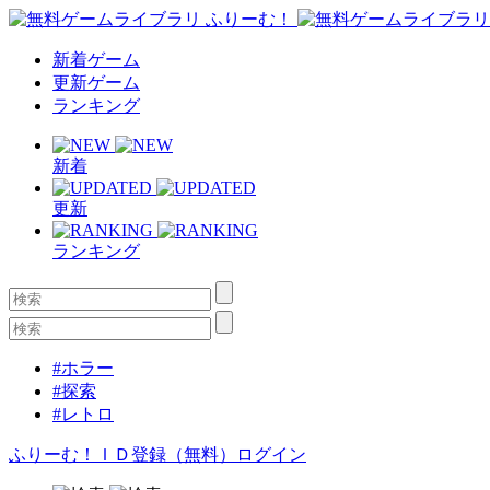
新着ゲーム
更新ゲーム
ランキング
新着
更新
ランキング
#ホラー
#探索
#レトロ
ふりーむ！ＩＤ登録（無料）
ログイン