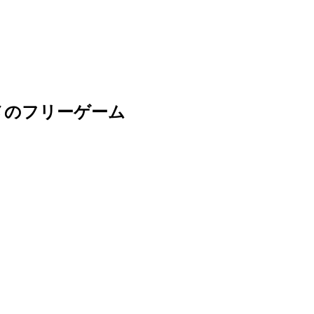
メのフリーゲーム