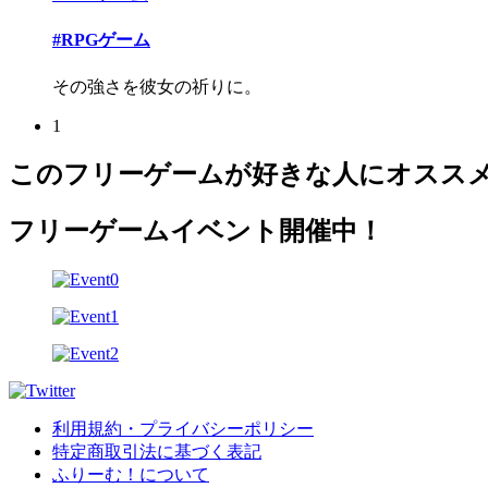
#RPGゲーム
その強さを彼女の祈りに。
1
このフリーゲームが好きな人にオスス
フリーゲームイベント開催中！
利用規約・プライバシーポリシー
特定商取引法に基づく表記
ふりーむ！について