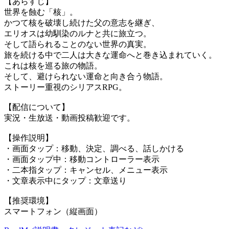
【あらすじ】
世界を蝕む「核」。
かつて核を破壊し続けた父の意志を継ぎ、
エリオスは幼馴染のルナと共に旅立つ。
そして語られることのない世界の真実。
旅を続ける中で二人は大きな運命へと巻き込まれていく。
これは核を巡る旅の物語。
そして、避けられない運命と向き合う物語。
ストーリー重視のシリアスRPG。
【配信について】
実況・生放送・動画投稿歓迎です。
【操作説明】
・画面タップ：移動、決定、調べる、話しかける
・画面タップ中：移動コントローラー表示
・二本指タップ：キャンセル、メニュー表示
・文章表示中にタップ：文章送り
【推奨環境】
スマートフォン（縦画面）