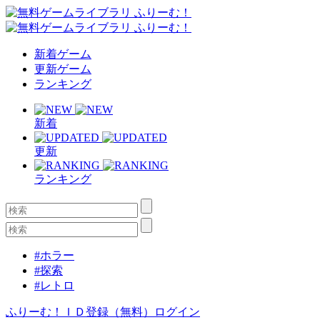
新着ゲーム
更新ゲーム
ランキング
新着
更新
ランキング
#ホラー
#探索
#レトロ
ふりーむ！ＩＤ登録（無料）
ログイン