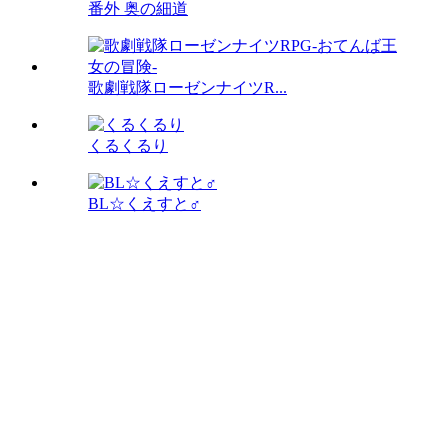
番外 奥の細道
歌劇戦隊ローゼンナイツR...
くるくるり
BL☆くえすと♂