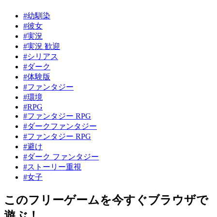
#幼馴染
#彼女
#実況
#実況 歓迎
#シリアス
#ダーク
#体験版
#ファンタジー
#環境
#RPG
#ファンタジー RPG
#ダークファンタジー
#ファンタジー RPG
#避け
#ダーク ファンタジー
#ストーリー重視
#女子
このフリーゲームを今すぐブラウザで
遊ぶ！