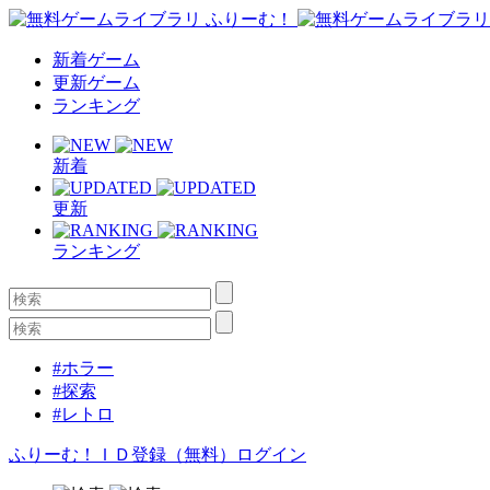
新着ゲーム
更新ゲーム
ランキング
新着
更新
ランキング
#ホラー
#探索
#レトロ
ふりーむ！ＩＤ登録（無料）
ログイン