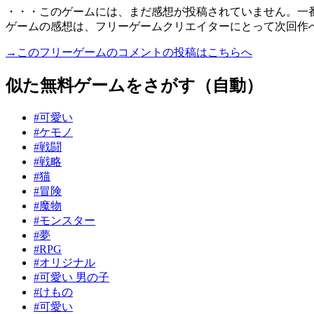
・・・このゲームには、まだ感想が投稿されていません。一
ゲームの感想は、フリーゲームクリエイターにとって次回作
→このフリーゲームのコメントの投稿はこちらへ
似た無料ゲームをさがす（自動）
#可愛い
#ケモノ
#戦闘
#戦略
#猫
#冒険
#魔物
#モンスター
#夢
#RPG
#オリジナル
#可愛い 男の子
#けもの
#可愛い