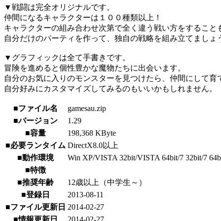
▼戦闘は完全オリジナルです。
仲間になるキャラクターは１００種類以上！
キャラクターの組み合わせ次第で全く違う戦い方をすること
自分だけのパーティを作って、独自の戦略を組み立てましょ
▼グラフィックは全て手書きです。
冒険を進めると個性豊かな魔物たちに出会います。
自分のお気に入りのモンスターを見つけたら、仲間にして育
自分好みにカスタマイズしてみるのもいいかもしれません。
■ファイル名
gamesau.zip
■バージョン
1.29
■容量
198,368 KByte
■必要ランタイム
DirectX8.0以上
■動作環境
Win XP/VISTA 32bit/VISTA 64bit/7 32bit/7 64b
■特徴
■推奨年齢
12歳以上（中学生～）
■登録日
2013-08-11
■ファイル更新日
2014-02-27
■情報更新日
2014-02-27