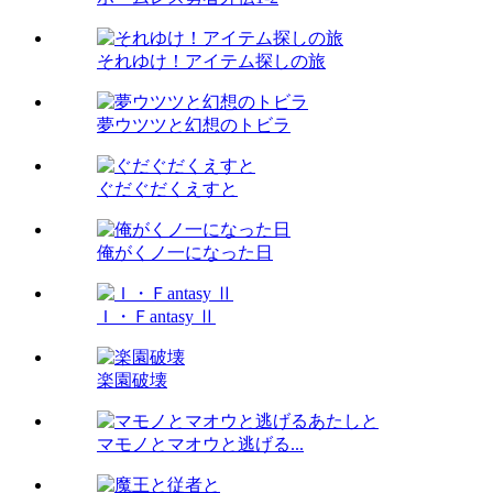
それゆけ！アイテム探しの旅
夢ウツツと幻想のトビラ
ぐだぐだくえすと
俺がくノ一になった日
Ｉ・Ｆantasy Ⅱ
楽園破壊
マモノとマオウと逃げる...