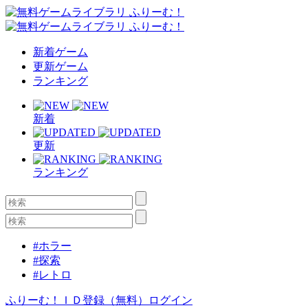
新着ゲーム
更新ゲーム
ランキング
新着
更新
ランキング
#ホラー
#探索
#レトロ
ふりーむ！ＩＤ登録（無料）
ログイン