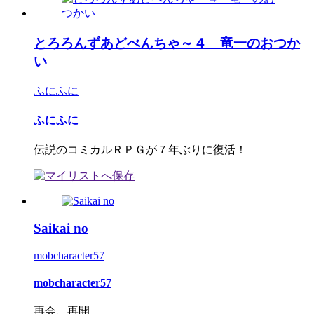
とろろんずあどべんちゃ～４ 竜一のおつか
い
ふにふに
ふにふに
伝説のコミカルＲＰＧが７年ぶりに復活！
Saikai no
mobcharacter57
mobcharacter57
再会、再開