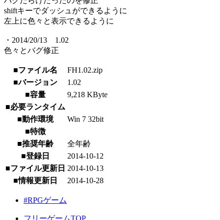
バグだらけだったのを修正
shiftキーでダッシュができるように
左上に色々と表示できるように
・2014/20/13 1.02
色々とバグ修正
■ファイル名
FH1.02.zip
■バージョン
1.02
■容量
9,218 KByte
■必要ランタイム
■動作環境
Win 7 32bit
■特徴
■推奨年齢
全年齢
■登録日
2014-10-12
■ファイル更新日
2014-10-13
■情報更新日
2014-10-28
#RPGゲーム
フリーゲームTOP